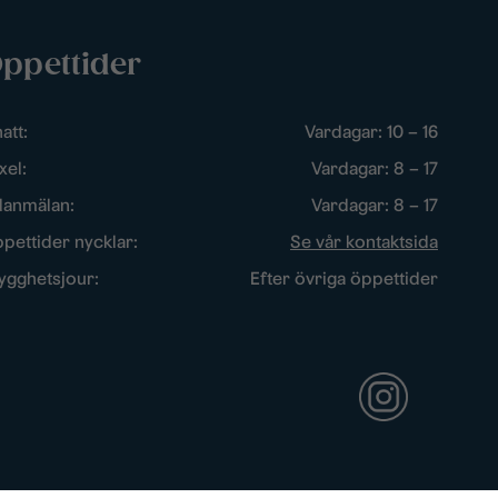
ppettider
att:
Vardagar: 10 – 16
xel:
Vardagar: 8 – 17
lanmälan:
Vardagar: 8 – 17
pettider nycklar:
Se vår kontaktsida
ygghetsjour:
Efter övriga öppettider