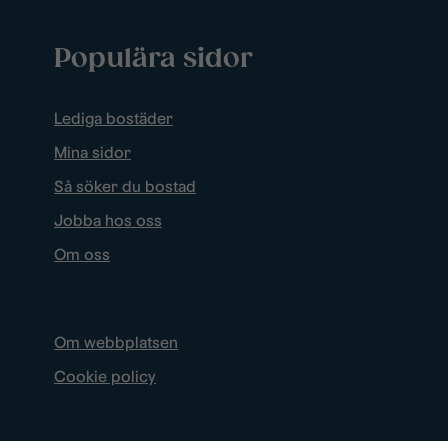
Populära sidor
Lediga bostäder
Mina sidor
Så söker du bostad
Jobba hos oss
Om oss
Om webbplatsen
Cookie policy