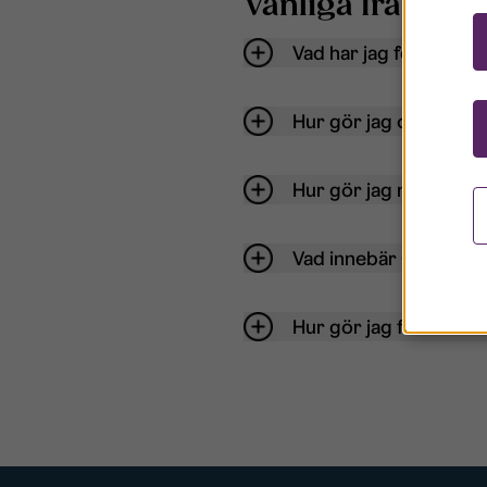
Vanliga frågor o
Vad har jag för anvä
Hur gör jag om mitt ko
Hur gör jag när jag gl
Vad innebär Gästkont
Hur gör jag för att bli