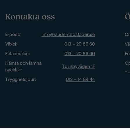
Kontakta oss
Ö
E-post:
info@studentbostader.se
Ch
Växel:
013 – 20 86 60
Vä
Felanmälan:
013 – 20 86 60
Fe
Hämta och lämna
Öp
Tornbyvägen 1F
nycklar:
Tr
Trygghetsjour:
013 – 14 84 44