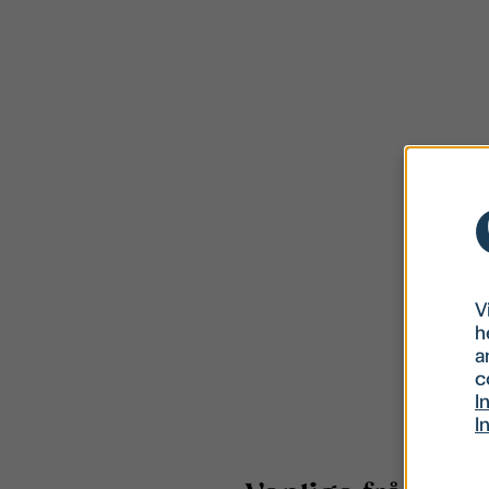
V
h
a
c
I
I