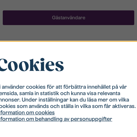
Gästanvändare
Registrera ett konto
Cookies
För att ha möjlighet att söka boende måste du vara
registrerad i vår bostadskö. Registreringen går
snabbt!
i använder cookies för att förbättra innehållet på vår
emsida, samla in statistik och kunna visa relevanta
Registrera ett konto
nnonser. Under inställningar kan du läsa mer om vilka
ookies som används och ställa in vilka som får aktiveras.
nformation om cookies
nformation om behandling av personuppgifter