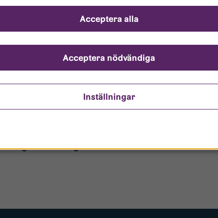
ch svar
Acceptera alla
ndarnamn?
nto är låst?
Acceptera nödvändiga
ömt mitt lösenord?
Inställningar
o/Gästanvändare?
 borttagen ur era register?