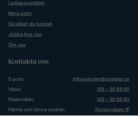
Lediga bostäder
Mina sidor
Så söker du bostad
Jobba hos oss
Om oss
Kontakta oss
E-post:
info@studentbostader.se
Växel:
013 – 20 86 60
Felanmälan:
013 – 20 86 60
Hämta och lämna nycklar:
Tornbyvägen 1F
Trygghetsjour:
013 – 14 84 44
Öppettider