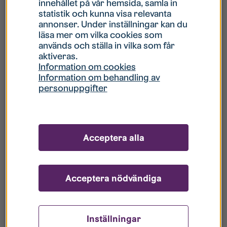
innehållet på vår hemsida, samla in
statistik och kunna visa relevanta
Hur gör jag om mitt konto är låst?
annonser. Under inställningar kan du
läsa mer om vilka cookies som
används och ställa in vilka som får
Hur gör jag när jag glömt mitt lösenord?
aktiveras.
Information om cookies
Information om behandling av
Vad innebär Gästkonto/Gästanvändare?
personuppgifter
Hur gör jag för att bli borttagen ur era
register?
Acceptera alla
Acceptera nödvändiga
Inställningar