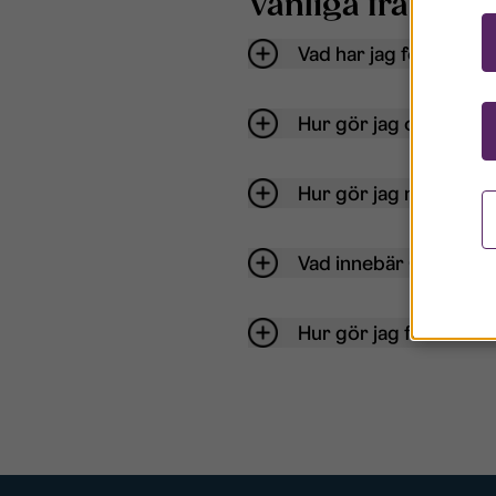
Vanliga frågor o
Vad har jag för anvä
Hur gör jag om mitt ko
Hur gör jag när jag gl
Vad innebär Gästkont
Hur gör jag för att bli