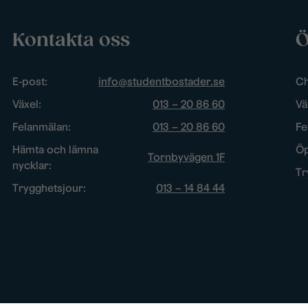
Kontakta oss
Ö
E-post:
info@studentbostader.se
Ch
Växel:
013 – 20 86 60
Vä
Felanmälan:
013 – 20 86 60
Fe
Hämta och lämna
Öp
Tornbyvägen 1F
nycklar:
Tr
Trygghetsjour:
013 – 14 84 44