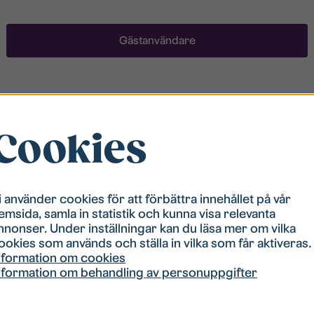
Gästanvändare
Registrera ett konto
Cookies
För att ha möjlighet att söka boende måste du vara
registrerad i vår bostadskö. Registreringen går
snabbt!
i använder cookies för att förbättra innehållet på vår
emsida, samla in statistik och kunna visa relevanta
Registrera ett konto
nnonser. Under inställningar kan du läsa mer om vilka
ookies som används och ställa in vilka som får aktiveras.
nformation om cookies
nformation om behandling av personuppgifter