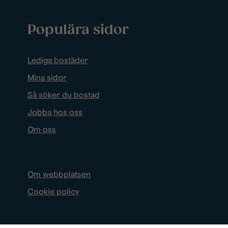
Populära sidor
Lediga bostäder
Mina sidor
Så söker du bostad
Jobba hos oss
Om oss
Om webbplatsen
Cookie policy