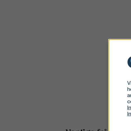
V
h
a
c
I
I