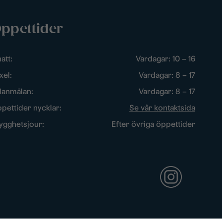
ppettider
att:
Vardagar: 10 – 16
xel:
Vardagar: 8 – 17
lanmälan:
Vardagar: 8 – 17
pettider nycklar:
Se vår kontaktsida
ygghetsjour:
Efter övriga öppettider