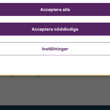
ch svar
Acceptera alla
ndarnamn?
nto är låst?
Acceptera nödvändiga
ömt mitt lösenord?
Inställningar
o/Gästanvändare?
 borttagen ur era register?