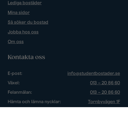
Lediga bostäder
Mina sidor
Så söker du bostad
Jobba hos oss
Om oss
Kontakta oss
E-post:
info@studentbostader.se
Växel:
013 – 20 86 60
Felanmälan:
013 – 20 86 60
Hämta och lämna nycklar:
Tornbyvägen 1F
Trygghetsjour:
013 – 14 84 44
Öppettider