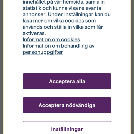
innehållet på vår hemsida, samla in
statistik och kunna visa relevanta
Hur gör jag om mitt konto är låst?
annonser. Under inställningar kan du
läsa mer om vilka cookies som
används och ställa in vilka som får
Hur gör jag när jag glömt mitt lösenord?
aktiveras.
Information om cookies
Information om behandling av
Vad innebär Gästkonto/Gästanvändare?
personuppgifter
Hur gör jag för att bli borttagen ur era
register?
Acceptera alla
Acceptera nödvändiga
Inställningar