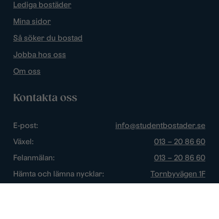
Lediga bostäder
Mina sidor
Så söker du bostad
Jobba hos oss
Om oss
Kontakta oss
E-post:
info@studentbostader.se
Växel:
013 – 20 86 60
Felanmälan:
013 – 20 86 60
Hämta och lämna nycklar:
Tornbyvägen 1F
Trygghetsjour:
013 – 14 84 44
Öppettider