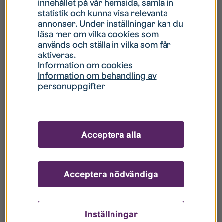
innehållet på vår hemsida, samla in
statistik och kunna visa relevanta
Hur gör jag om mitt konto är låst?
annonser. Under inställningar kan du
läsa mer om vilka cookies som
används och ställa in vilka som får
Hur gör jag när jag glömt mitt lösenord?
aktiveras.
Information om cookies
Information om behandling av
Vad innebär Gästkonto/Gästanvändare?
personuppgifter
Hur gör jag för att bli borttagen ur era
register?
Acceptera alla
Acceptera nödvändiga
Inställningar