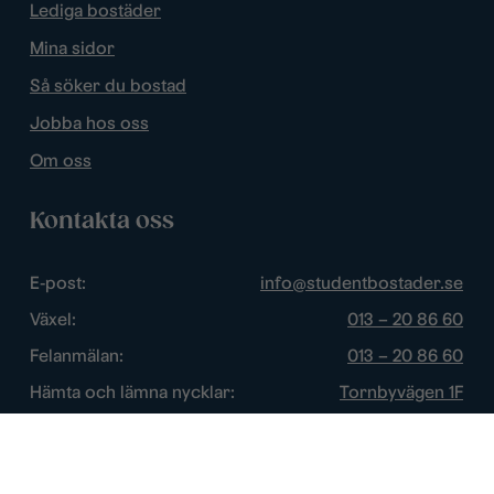
Lediga bostäder
Mina sidor
Så söker du bostad
Jobba hos oss
Om oss
Kontakta oss
E-post:
info@studentbostader.se
Växel:
013 – 20 86 60
Felanmälan:
013 – 20 86 60
Hämta och lämna nycklar:
Tornbyvägen 1F
Trygghetsjour:
013 – 14 84 44
Öppettider