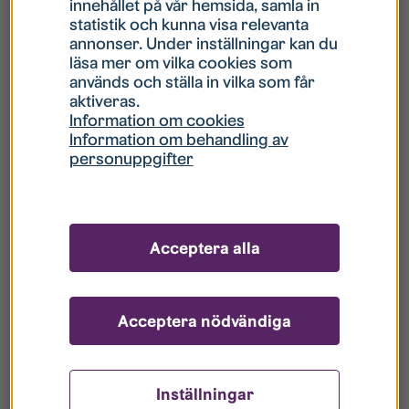
innehållet på vår hemsida, samla in
statistik och kunna visa relevanta
Hur gör jag om mitt konto är låst?
annonser. Under inställningar kan du
läsa mer om vilka cookies som
används och ställa in vilka som får
Hur gör jag när jag glömt mitt lösenord?
aktiveras.
Information om cookies
Information om behandling av
Vad innebär Gästkonto/Gästanvändare?
personuppgifter
Hur gör jag för att bli borttagen ur era
register?
Acceptera alla
Acceptera nödvändiga
Inställningar