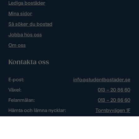
Lediga bostäder
Mina sidor
Så söker du bostad
Jobba hos oss
Om oss
Kontakta oss
E-post:
info@studentbostader.se
Växel:
013 – 20 86 60
Felanmälan:
013 – 20 86 60
Hämta och lämna nycklar:
Tornbyvägen 1F
Trygghetsjour:
013 – 14 84 44
Öppettider