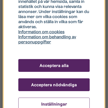
innehållet på vår hemsida, samla in
statistik och kunna visa relevanta
Hur gör jag om mitt konto är låst?
annonser. Under inställningar kan du
läsa mer om vilka cookies som
används och ställa in vilka som får
Hur gör jag när jag glömt mitt lösenord?
aktiveras.
Information om cookies
Information om behandling av
Vad innebär Gästkonto/Gästanvändare?
personuppgifter
Hur gör jag för att bli borttagen ur era
register?
Acceptera alla
Acceptera nödvändiga
Inställningar