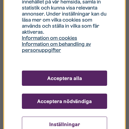
innehållet på vår hemsida, samla in
statistik och kunna visa relevanta
Hur gör jag om mitt konto är låst?
annonser. Under inställningar kan du
läsa mer om vilka cookies som
används och ställa in vilka som får
Hur gör jag när jag glömt mitt lösenord?
aktiveras.
Information om cookies
Information om behandling av
Vad innebär Gästkonto/Gästanvändare?
personuppgifter
Hur gör jag för att bli borttagen ur era
register?
Acceptera alla
Acceptera nödvändiga
Inställningar