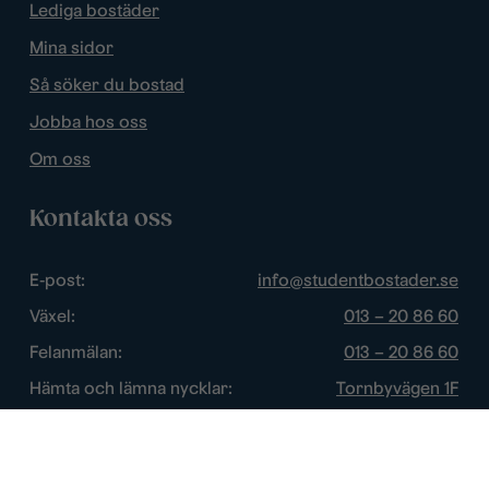
Lediga bostäder
Mina sidor
Så söker du bostad
Jobba hos oss
Om oss
Kontakta oss
E-post:
info@studentbostader.se
Växel:
013 – 20 86 60
Felanmälan:
013 – 20 86 60
Hämta och lämna nycklar:
Tornbyvägen 1F
Trygghetsjour:
013 – 14 84 44
Öppettider