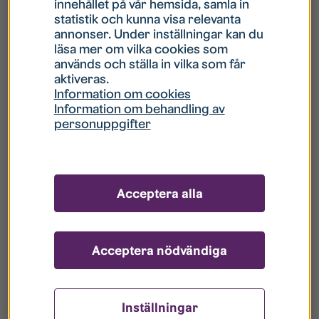
innehållet på vår hemsida, samla in
statistik och kunna visa relevanta
Hur gör jag om mitt konto är låst?
annonser. Under inställningar kan du
läsa mer om vilka cookies som
används och ställa in vilka som får
Hur gör jag när jag glömt mitt lösenord?
aktiveras.
Information om cookies
Information om behandling av
Vad innebär Gästkonto/Gästanvändare?
personuppgifter
Hur gör jag för att bli borttagen ur era
register?
Acceptera alla
Acceptera nödvändiga
Inställningar