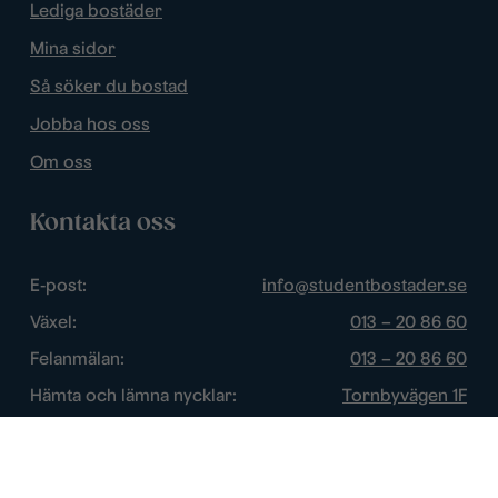
Lediga bostäder
Mina sidor
Så söker du bostad
Jobba hos oss
Om oss
Kontakta oss
E-post:
info@studentbostader.se
Växel:
013 – 20 86 60
Felanmälan:
013 – 20 86 60
Hämta och lämna nycklar:
Tornbyvägen 1F
Trygghetsjour:
013 – 14 84 44
Öppettider