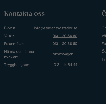
Kontakta oss
Ö
E-post:
info@studentbostader.se
Ch
Växel:
013 – 20 86 60
Vä
Felanmälan:
013 – 20 86 60
Fe
Hämta och lämna
Öp
Tornbyvägen 1F
nycklar:
Tr
Trygghetsjour:
013 – 14 84 44