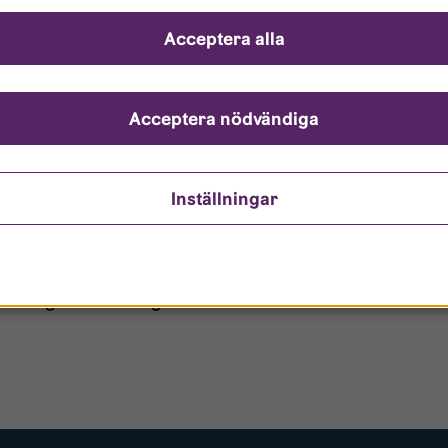
ch svar
Acceptera alla
ndarnamn?
nto är låst?
Acceptera nödvändiga
ömt mitt lösenord?
Inställningar
o/Gästanvändare?
 borttagen ur era register?