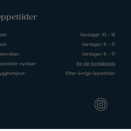
ppettider
att:
Vardagar: 10 – 16
xel:
Vardagar: 8 – 17
lanmälan:
Vardagar: 8 – 17
pettider nycklar:
Se vår kontaktsida
ygghetsjour:
Efter övriga öppettider