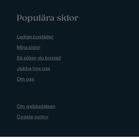
Populära sidor
Lediga bostäder
Mina sidor
Så söker du bostad
Jobba hos oss
Om oss
Om webbplatsen
Cookie policy