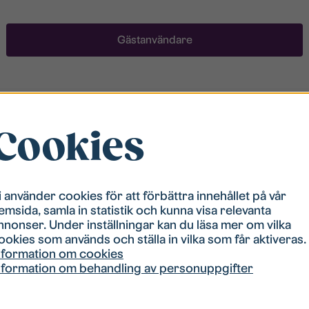
Gästanvändare
Registrera ett konto
Cookies
För att ha möjlighet att söka boende måste du vara
registrerad i vår bostadskö. Registreringen går
snabbt!
i använder cookies för att förbättra innehållet på vår
emsida, samla in statistik och kunna visa relevanta
Registrera ett konto
nnonser. Under inställningar kan du läsa mer om vilka
ookies som används och ställa in vilka som får aktiveras.
nformation om cookies
nformation om behandling av personuppgifter