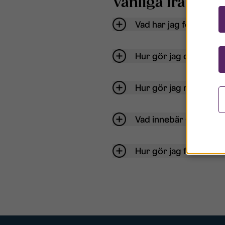
Vanliga frågor o
Vad har jag för anvä
Hur gör jag om mitt ko
Hur gör jag när jag gl
Vad innebär Gästkont
Hur gör jag för att bli