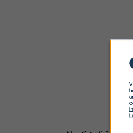
V
h
a
c
I
I