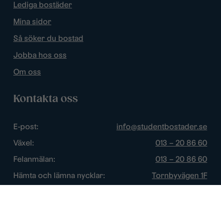
Lediga bostäder
Mina sidor
Så söker du bostad
Jobba hos oss
Om oss
Kontakta oss
E-post:
info@studentbostader.se
Växel:
013 – 20 86 60
Felanmälan:
013 – 20 86 60
Hämta och lämna nycklar:
Tornbyvägen 1F
Trygghetsjour:
013 – 14 84 44
Öppettider