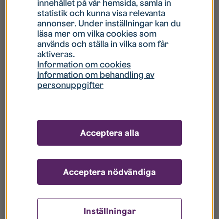
innehållet på vår hemsida, samla in
statistik och kunna visa relevanta
Hur gör jag om mitt konto är låst?
annonser. Under inställningar kan du
läsa mer om vilka cookies som
används och ställa in vilka som får
Hur gör jag när jag glömt mitt lösenord?
aktiveras.
Information om cookies
Information om behandling av
Vad innebär Gästkonto/Gästanvändare?
personuppgifter
Hur gör jag för att bli borttagen ur era
register?
Acceptera alla
Acceptera nödvändiga
Inställningar