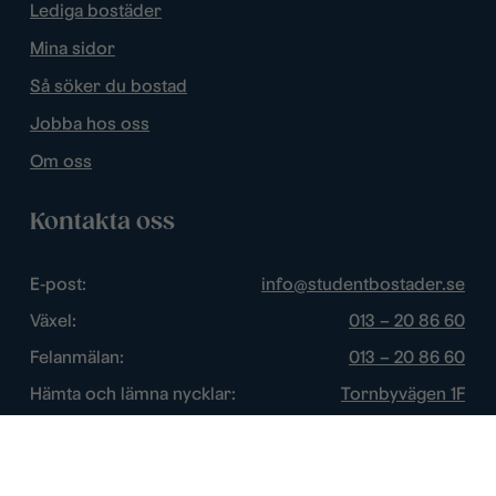
Lediga bostäder
Mina sidor
Så söker du bostad
Jobba hos oss
Om oss
Kontakta oss
E-post:
info@studentbostader.se
Växel:
013 – 20 86 60
Felanmälan:
013 – 20 86 60
Hämta och lämna nycklar:
Tornbyvägen 1F
Trygghetsjour:
013 – 14 84 44
Öppettider