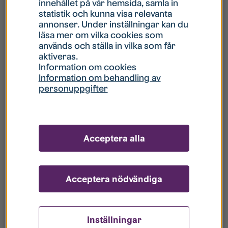
innehållet på vår hemsida, samla in
statistik och kunna visa relevanta
Hur gör jag om mitt konto är låst?
annonser. Under inställningar kan du
läsa mer om vilka cookies som
används och ställa in vilka som får
Hur gör jag när jag glömt mitt lösenord?
aktiveras.
Information om cookies
Information om behandling av
Vad innebär Gästkonto/Gästanvändare?
personuppgifter
Hur gör jag för att bli borttagen ur era
register?
Acceptera alla
Acceptera nödvändiga
Inställningar