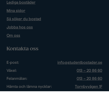
Lediga bostäder
Mina sidor
Så söker du bostad
Jobba hos oss
Om oss
Kontakta oss
E-post:
info@studentbostader.se
Växel:
013 – 20 86 60
Felanmälan:
013 – 20 86 60
Hämta och lämna nycklar:
Tornbyvägen 1F
Trygghetsjour:
013 – 14 84 44
Öppettider