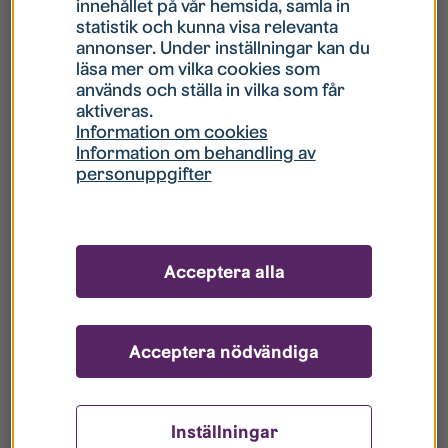
innehållet på vår hemsida, samla in
statistik och kunna visa relevanta
Hur gör jag om mitt konto är låst?
annonser. Under inställningar kan du
läsa mer om vilka cookies som
används och ställa in vilka som får
Hur gör jag när jag glömt mitt lösenord?
aktiveras.
Information om cookies
Information om behandling av
Vad innebär Gästkonto/Gästanvändare?
personuppgifter
Hur gör jag för att bli borttagen ur era
register?
Acceptera alla
Acceptera nödvändiga
Inställningar