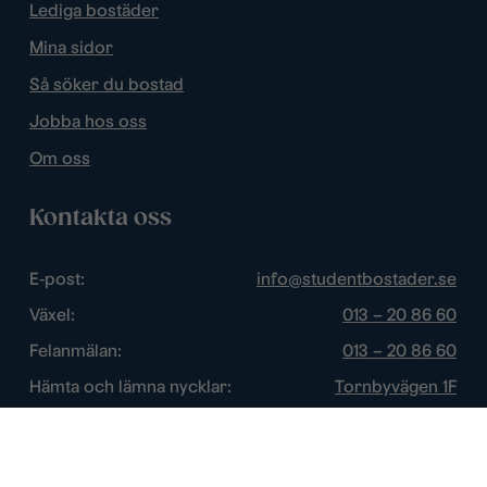
Lediga bostäder
Mina sidor
Så söker du bostad
Jobba hos oss
Om oss
Kontakta oss
E-post:
info@studentbostader.se
Växel:
013 – 20 86 60
Felanmälan:
013 – 20 86 60
Hämta och lämna nycklar:
Tornbyvägen 1F
Trygghetsjour:
013 – 14 84 44
Öppettider