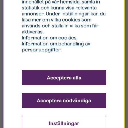
innehållet på vår hemsida, samla in
statistik och kunna visa relevanta
Hur gör jag om mitt konto är låst?
annonser. Under inställningar kan du
läsa mer om vilka cookies som
används och ställa in vilka som får
Hur gör jag när jag glömt mitt lösenord?
aktiveras.
Information om cookies
Information om behandling av
Vad innebär Gästkonto/Gästanvändare?
personuppgifter
Hur gör jag för att bli borttagen ur era
register?
Acceptera alla
Acceptera nödvändiga
Inställningar