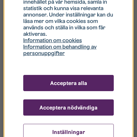
innehållet på vår hemsida, samla in
statistik och kunna visa relevanta
Hur gör jag om mitt konto är låst?
annonser. Under inställningar kan du
läsa mer om vilka cookies som
används och ställa in vilka som får
Hur gör jag när jag glömt mitt lösenord?
aktiveras.
Information om cookies
Information om behandling av
Vad innebär Gästkonto/Gästanvändare?
personuppgifter
Hur gör jag för att bli borttagen ur era
register?
Acceptera alla
Acceptera nödvändiga
Inställningar