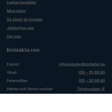
Lediga bostäder
Mina sidor
Så söker du bostad
Jobba hos oss
Om oss
Kontakta oss
E-post:
info@studentbostader.se
Växel:
013 – 20 86 60
Felanmälan:
013 – 20 86 60
Hämta och lämna nycklar:
Tornbyvägen 1F
Trygghetsjour:
013 – 14 84 44
Öppettider