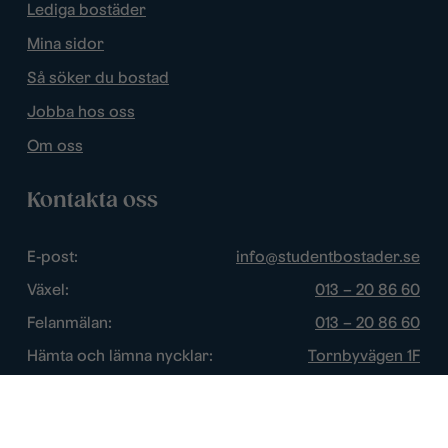
Lediga bostäder
Mina sidor
Så söker du bostad
Jobba hos oss
Om oss
Kontakta oss
E-post:
info@studentbostader.se
Växel:
013 – 20 86 60
Felanmälan:
013 – 20 86 60
Hämta och lämna nycklar:
Tornbyvägen 1F
Trygghetsjour:
013 – 14 84 44
Öppettider