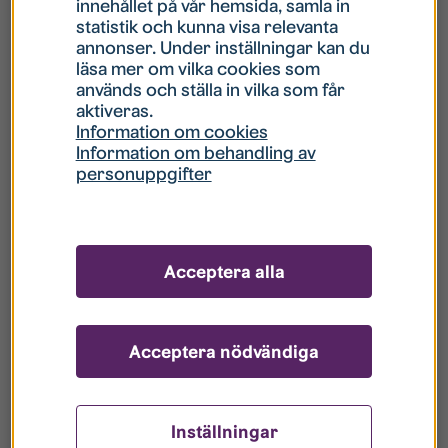
innehållet på vår hemsida, samla in
statistik och kunna visa relevanta
Hur gör jag om mitt konto är låst?
annonser. Under inställningar kan du
läsa mer om vilka cookies som
används och ställa in vilka som får
Hur gör jag när jag glömt mitt lösenord?
aktiveras.
Information om cookies
Information om behandling av
Vad innebär Gästkonto/Gästanvändare?
personuppgifter
Hur gör jag för att bli borttagen ur era
register?
Acceptera alla
Acceptera nödvändiga
Inställningar