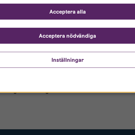
ch svar
Acceptera alla
ndarnamn?
nto är låst?
Acceptera nödvändiga
ömt mitt lösenord?
Inställningar
o/Gästanvändare?
 borttagen ur era register?