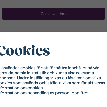
Gästanvändare
Registrera ett konto
Cookies
För att ha möjlighet att söka boende måste du vara
registrerad i vår bostadskö. Registreringen går
snabbt!
i använder cookies för att förbättra innehållet på vår
emsida, samla in statistik och kunna visa relevanta
Registrera ett konto
nnonser. Under inställningar kan du läsa mer om vilka
ookies som används och ställa in vilka som får aktiveras.
nformation om cookies
nformation om behandling av personuppgifter