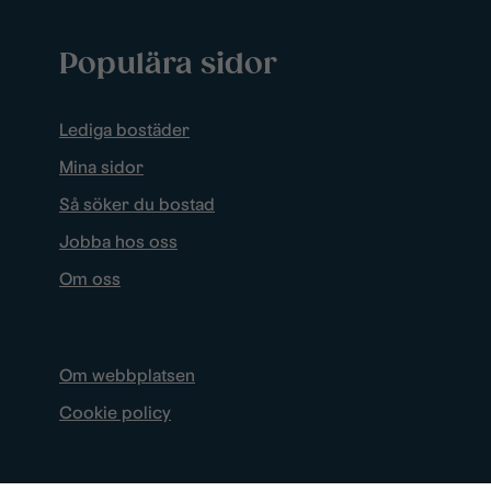
Populära sidor
Lediga bostäder
Mina sidor
Så söker du bostad
Jobba hos oss
Om oss
Om webbplatsen
Cookie policy