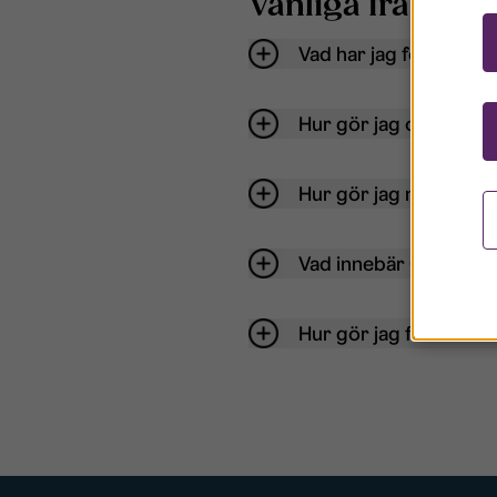
Vanliga frågor o
Vad har jag för anvä
Hur gör jag om mitt ko
Hur gör jag när jag gl
Vad innebär Gästkont
Hur gör jag för att bli