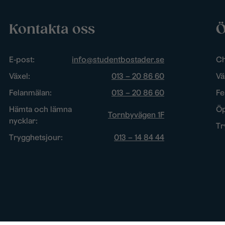
Kontakta oss
Ö
E-post:
info@studentbostader.se
Ch
Växel:
013 – 20 86 60
Vä
Felanmälan:
013 – 20 86 60
Fe
Hämta och lämna
Öp
Tornbyvägen 1F
nycklar:
Tr
Trygghetsjour:
013 – 14 84 44