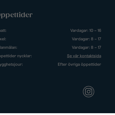
ppettider
att:
Vardagar: 10 – 16
xel:
Vardagar: 8 – 17
lanmälan:
Vardagar: 8 – 17
pettider nycklar:
Se vår kontaktsida
ygghetsjour:
Efter övriga öppettider