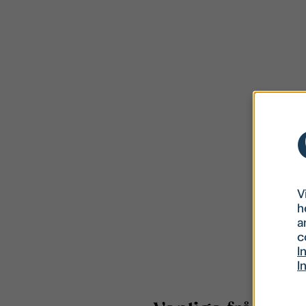
V
h
a
c
I
I