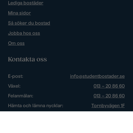
Lediga bostäder
Mina sidor
Så söker du bostad
Jobba hos oss
Om oss
Kontakta oss
E-post:
info@studentbostader.se
Växel:
013 – 20 86 60
Felanmälan:
013 – 20 86 60
Hämta och lämna nycklar:
Tornbyvägen 1F
Trygghetsjour:
013 – 14 84 44
Öppettider