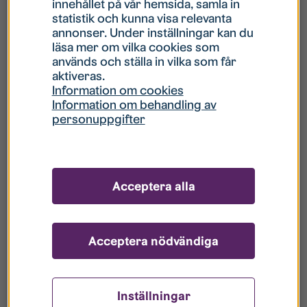
innehållet på vår hemsida, samla in
statistik och kunna visa relevanta
Hur gör jag om mitt konto är låst?
annonser. Under inställningar kan du
läsa mer om vilka cookies som
används och ställa in vilka som får
Hur gör jag när jag glömt mitt lösenord?
aktiveras.
Information om cookies
Information om behandling av
Vad innebär Gästkonto/Gästanvändare?
personuppgifter
Hur gör jag för att bli borttagen ur era
register?
Acceptera alla
Acceptera nödvändiga
Inställningar