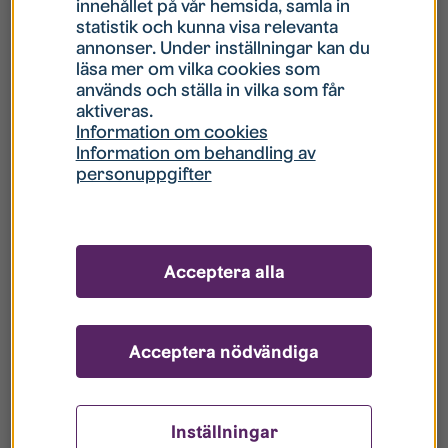
innehållet på vår hemsida, samla in
statistik och kunna visa relevanta
Hur gör jag om mitt konto är låst?
annonser. Under inställningar kan du
läsa mer om vilka cookies som
används och ställa in vilka som får
Hur gör jag när jag glömt mitt lösenord?
aktiveras.
Information om cookies
Information om behandling av
Vad innebär Gästkonto/Gästanvändare?
personuppgifter
Hur gör jag för att bli borttagen ur era
register?
Acceptera alla
Acceptera nödvändiga
Inställningar