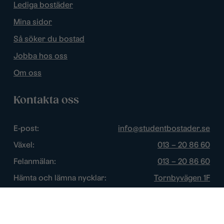
Lediga bostäder
Mina sidor
Så söker du bostad
Jobba hos oss
Om oss
Kontakta oss
E-post:
info@studentbostader.se
Växel:
013 – 20 86 60
Felanmälan:
013 – 20 86 60
Hämta och lämna nycklar:
Tornbyvägen 1F
Trygghetsjour:
013 – 14 84 44
Öppettider