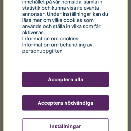
innehållet på vår hemsida, samla in
statistik och kunna visa relevanta
Hur gör jag om mitt konto är låst?
annonser. Under inställningar kan du
läsa mer om vilka cookies som
används och ställa in vilka som får
Hur gör jag när jag glömt mitt lösenord?
aktiveras.
Information om cookies
Information om behandling av
Vad innebär Gästkonto/Gästanvändare?
personuppgifter
Hur gör jag för att bli borttagen ur era
register?
Acceptera alla
Acceptera nödvändiga
Inställningar