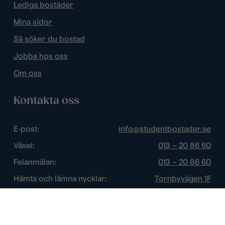
Lediga bostäder
Mina sidor
Så söker du bostad
Jobba hos oss
Om oss
Kontakta oss
E-post:
info@studentbostader.se
Växel:
013 – 20 86 60
Felanmälan:
013 – 20 86 60
Hämta och lämna nycklar:
Tornbyvägen 1F
Trygghetsjour:
013 – 14 84 44
Öppettider