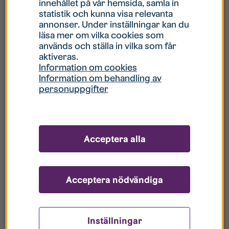
innehållet på vår hemsida, samla in
statistik och kunna visa relevanta
Hur gör jag om mitt konto är låst?
annonser. Under inställningar kan du
läsa mer om vilka cookies som
används och ställa in vilka som får
Hur gör jag när jag glömt mitt lösenord?
aktiveras.
Information om cookies
Information om behandling av
Vad innebär Gästkonto/Gästanvändare?
personuppgifter
Hur gör jag för att bli borttagen ur era
register?
Acceptera alla
Acceptera nödvändiga
Inställningar