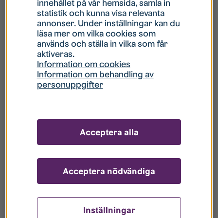
innehållet på vår hemsida, samla in
statistik och kunna visa relevanta
Hur gör jag om mitt konto är låst?
annonser. Under inställningar kan du
läsa mer om vilka cookies som
används och ställa in vilka som får
Hur gör jag när jag glömt mitt lösenord?
aktiveras.
Information om cookies
Information om behandling av
Vad innebär Gästkonto/Gästanvändare?
personuppgifter
Hur gör jag för att bli borttagen ur era
register?
Acceptera alla
Acceptera nödvändiga
Inställningar