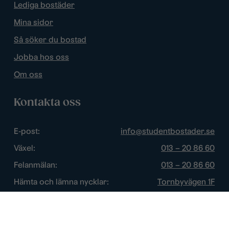
Lediga bostäder
Mina sidor
Så söker du bostad
Jobba hos oss
Om oss
Kontakta oss
E-post:
info@studentbostader.se
Växel:
013 – 20 86 60
Felanmälan:
013 – 20 86 60
Hämta och lämna nycklar:
Tornbyvägen 1F
Trygghetsjour:
013 – 14 84 44
Öppettider