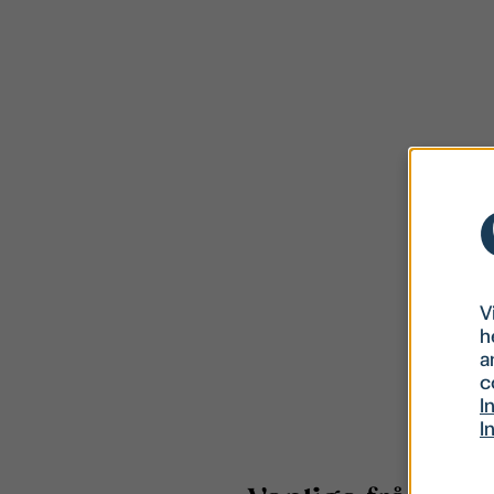
V
h
a
c
I
I