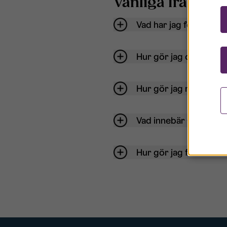
Vanliga frågor o
Vad har jag för anvä
Hur gör jag om mitt ko
Hur gör jag när jag gl
Vad innebär Gästkont
Hur gör jag för att bli