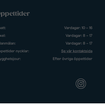
ppettider
att:
Vardagar: 10 – 16
xel:
Vardagar: 8 – 17
lanmälan:
Vardagar: 8 – 17
pettider nycklar:
Se vår kontaktsida
ygghetsjour:
Efter övriga öppettider