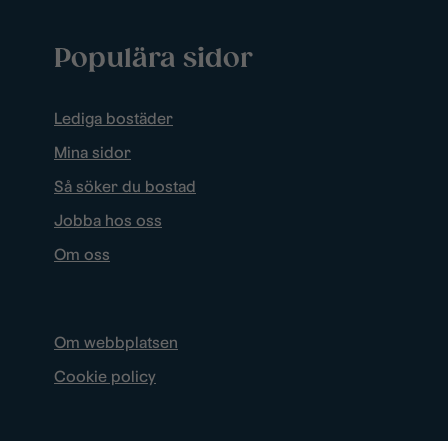
Populära sidor
Lediga bostäder
Mina sidor
Så söker du bostad
Jobba hos oss
Om oss
Om webbplatsen
Cookie policy