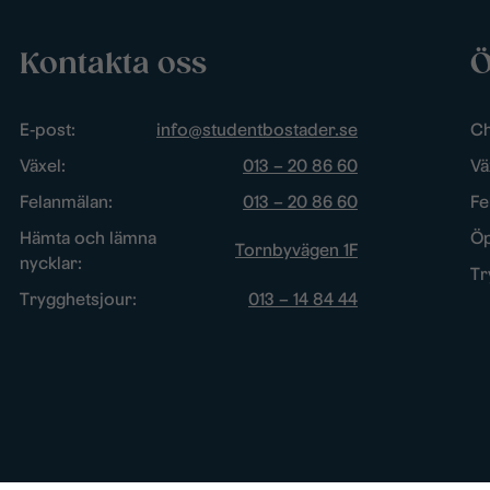
Kontakta oss
Ö
E-post:
info@studentbostader.se
Ch
Växel:
013 – 20 86 60
Vä
Felanmälan:
013 – 20 86 60
Fe
Hämta och lämna
Öp
Tornbyvägen 1F
nycklar:
Tr
Trygghetsjour:
013 – 14 84 44