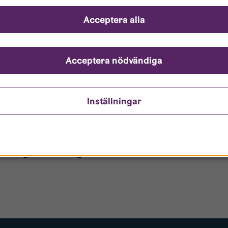
ch svar
Acceptera alla
ndarnamn?
nto är låst?
Acceptera nödvändiga
ömt mitt lösenord?
Inställningar
o/Gästanvändare?
 borttagen ur era register?