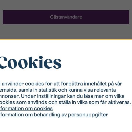
Gästanvändare
Registrera ett konto
Cookies
För att ha möjlighet att söka boende måste du vara
registrerad i vår bostadskö. Registreringen går
snabbt!
i använder cookies för att förbättra innehållet på vår
emsida, samla in statistik och kunna visa relevanta
Registrera ett konto
nnonser. Under inställningar kan du läsa mer om vilka
ookies som används och ställa in vilka som får aktiveras.
nformation om cookies
nformation om behandling av personuppgifter