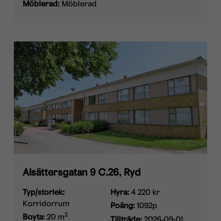
Möblerad:
Möblerad
Alsättersgatan 9 C.26, Ryd
Typ/storlek:
Hyra:
4 220 kr
Korridorrum
Poäng:
1092p
2
Boyta:
20 m
Tillträde:
2026-09-01