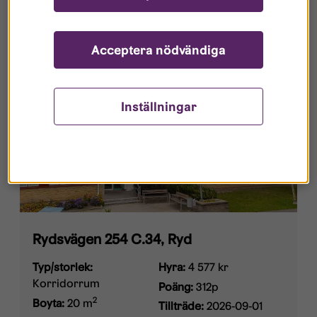
Acceptera nödvändiga
Inställningar
Rydsvägen 254 C.34, Ryd
Typ/storlek:
Hyra:
4 577 kr
Korridorrum
Poäng:
312p
2
Boyta:
20 m
Tillträde:
2026-09-01