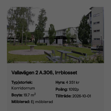
Vallavägen 2 A.306, Irrblosset
Typ/storlek:
Hyra:
4 351 kr
Korridorrum
Poäng:
1092p
2
Boyta:
19.7 m
Tillträde:
2026-10-01
Möblerad:
Ej möblerad