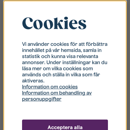
Cookies
Vi använder cookies för att förbättra
innehållet på vår hemsida, samla in
statistik och kunna visa relevanta
annonser. Under inställningar kan du
läsa mer om vilka cookies som
används och ställa in vilka som får
aktiveras.
Information om cookies
Information om behandling av
Alsättersgatan 9 C.27, Ryd
personuppgifter
Typ/storlek:
Hyra:
4 220 kr
Korridorrum
Poäng:
1092p
2
Boyta:
20 m
Tillträde:
2026-09-01
Acceptera alla
Möblerad:
Ej möblerad