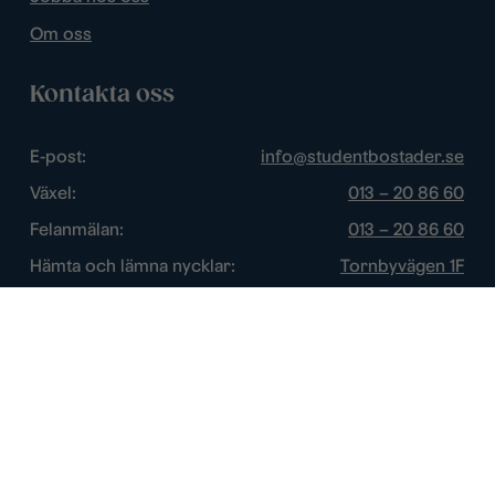
Om oss
Kontakta oss
E-post:
info@studentbostader.se
Växel:
013 – 20 86 60
Felanmälan:
013 – 20 86 60
Hämta och lämna nycklar:
Tornbyvägen 1F
Trygghetsjour:
013 – 14 84 44
Öppettider
Chatt:
Vardagar: 10 – 16
Växel:
Vardagar: 8 – 17