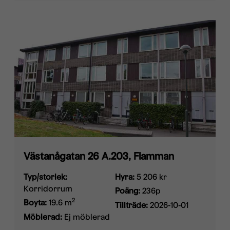
Västanågatan 26 A.203, Flamman
Typ/storlek:
Hyra:
5 206 kr
Korridorrum
Poäng:
236p
2
Boyta:
19.6 m
Tillträde:
2026-10-01
Möblerad:
Ej möblerad