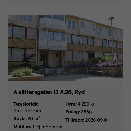
Alsättersgatan 13 A.26, Ryd
Typ/storlek:
Hyra:
4 220 kr
Korridorrum
Poäng:
356p
2
Boyta:
20 m
Tillträde:
2026-09-01
Möblerad:
Ej möblerad