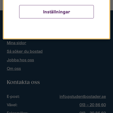
Inställningar
Populära sidor
Lediga bostäder
Mina sidor
Så söker du bostad
Jobba hos oss
Om oss
Kontakta oss
E-post:
info@studentbostader.se
Växel:
013 – 20 86 60