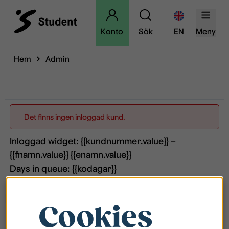
Konto
Sök
EN
Meny
Hem
Admin
Det finns ingen inloggad kund.
Inloggad widget: {{kundnummer.value}} –
{{fnamn.value}} {{enamn.value}}
Days in queue: {{kodagar}}
Cookies