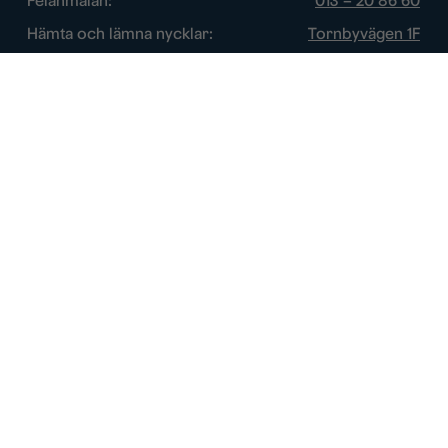
Felanmälan:
013 – 20 86 60
Hämta och lämna nycklar:
Tornbyvägen 1F
Trygghetsjour:
013 – 14 84 44
Öppettider
Chatt:
Vardagar: 10 – 16
Växel:
Vardagar: 8 – 17
Felanmälan:
Vardagar: 8 – 17
Öppettider nycklar:
Se vår kontaktsida
Trygghetsjour:
Efter övriga öppettider
Om webbplatsen
Cookie policy