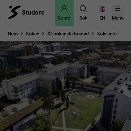
Konto
Sök
EN
Meny
Hem
Söker
Så söker du bostad
Sökregler