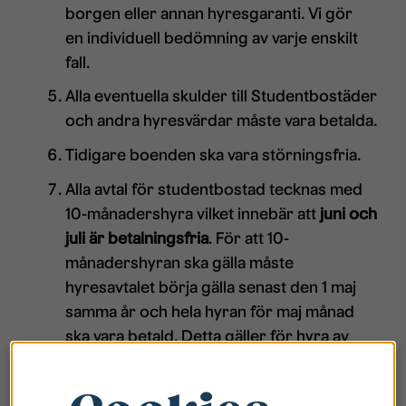
borgen eller annan hyresgaranti. Vi gör
en individuell bedömning av varje enskilt
fall.
Alla eventuella skulder till Studentbostäder
och andra hyresvärdar måste vara betalda.
Tidigare boenden ska vara störningsfria.
Alla avtal för studentbostad tecknas med
10-månadershyra vilket innebär att
juni och
juli är betalningsfria
. För att 10-
månadershyran ska gälla måste
hyresavtalet börja gälla senast den 1 maj
samma år och hela hyran för maj månad
ska vara betald. Detta gäller för hyra av
bostad, parkeringsplats och förråd.
Endast en person får bo i korridorsrum. I