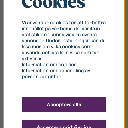
Cookies
lägenheter får antalet boende
inte överstiga två personer per sovrum. En
vuxen person kan ersättas av max två barn.
Vi använder cookies för att förbättra
innehållet på vår hemsida, samla in
Det är ditt ansvar att se till att du har en
statistik och kunna visa relevanta
gällande hemförsäkring.
annonser. Under inställningar kan du
läsa mer om vilka cookies som
Studentbostäder utför studiekontroller för
används och ställa in vilka som får
att kontrollera att du som
aktiveras.
hyresgäst uppfyller kraven om att vara
Information om cookies
Information om behandling av
aktivt studerande vid Linköpings
personuppgifter
universitet med en studietakt om minst
femton (15) högskolepoäng per termin.
Studentbostäder förbehåller sig rätten att
Acceptera alla
välja hyresgäst.
Acceptera nödvändiga