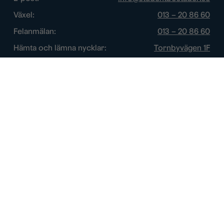
Växel:
013 – 20 86 60
Felanmälan:
013 – 20 86 60
Hämta och lämna nycklar:
Tornbyvägen 1F
Trygghetsjour:
013 – 14 84 44
Öppettider
Chatt:
Vardagar: 10 – 16
Växel:
Vardagar: 8 – 17
Felanmälan:
Vardagar: 8 – 17
Öppettider nycklar:
Se vår kontaktsida
Trygghetsjour:
Efter övriga öppettider
Om webbplatsen