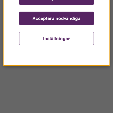
Städning vid utflytt
När du flyttar ut behöver du städa hela bostaden
Acceptera nödvändiga
så det blir rent och snyggt. Här är en checklista!
Inställningar