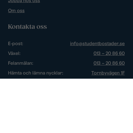
Jobba hos oss
Om oss
Kontakta oss
E-post:
info@studentbostader.se
Växel:
013 – 20 86 60
Felanmälan:
013 – 20 86 60
Hämta och lämna nycklar:
Tornbyvägen 1F
Trygghetsjour:
013 – 14 84 44
Öppettider
Chatt:
Vardagar: 10 – 16
Växel:
Vardagar: 8 – 17