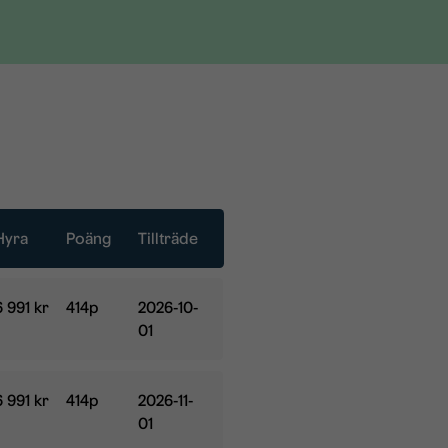
Hyra
Poäng
Tillträde
Hyra:
Poäng:
Tillträde:
6 991 kr
414p
2026-10-
01
Hyra:
Poäng:
Tillträde:
6 991 kr
414p
2026-11-
01