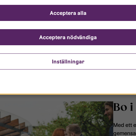
olika omr
olika sto
Acceptera alla
utbudet p
Acceptera nödvändiga
Våra
Inställningar
Bo i
Med ett 
gemensam