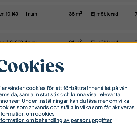
2
Typ/storlek:
Boyta:
Möblerad:
en 10.143
1 rum
36 m
Ej möblerad
2
Typ/storlek:
Boyta:
Möblerad:
en 4 C.602
1 rum
24 m
Ej möblerad
Cookies
Visa alla lediga bostäder
i använder cookies för att förbättra innehållet på vår
emsida, samla in statistik och kunna visa relevanta
nnonser. Under inställningar kan du läsa mer om vilka
ookies som används och ställa in vilka som får aktiveras.
Vår
nformation om cookies
nformation om behandling av personuppgifter
Våra bost