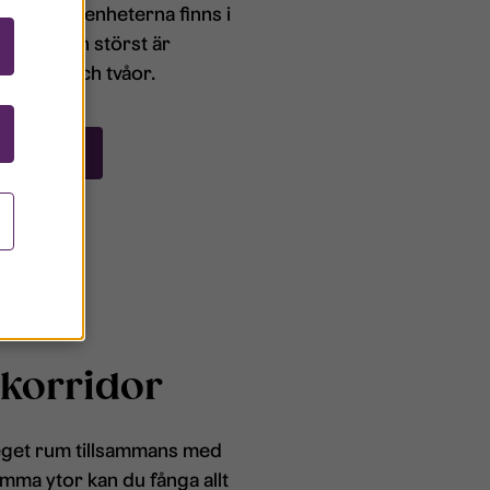
åden. Lägenheterna finns i
rlekar, men störst är
å ettor och tvåor.
 områden
 korridor
eget rum tillsammans med
ma ytor kan du fånga allt