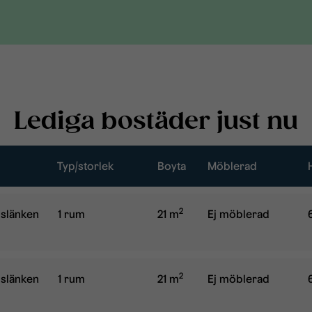
Lediga bostäder just nu
Typ/storlek
Boyta
Möblerad
2
Typ/storlek:
Boyta:
Möblerad:
slänken
1 rum
21 m
Ej möblerad
2
Typ/storlek:
Boyta:
Möblerad:
slänken
1 rum
21 m
Ej möblerad