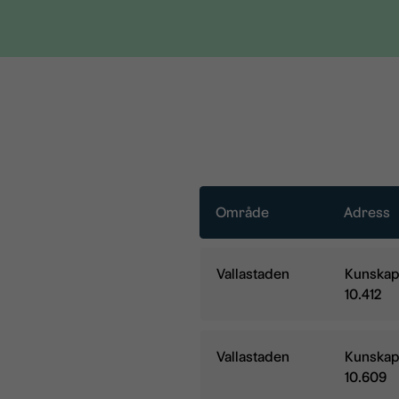
Område
Adress
Område:
Adress:
Vallastaden
Kunskap
10.412
Område:
Adress:
Vallastaden
Kunskap
10.609