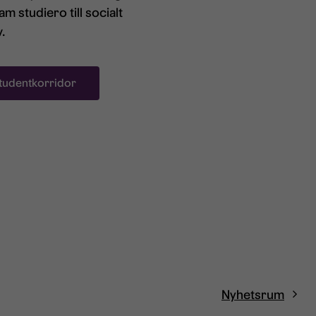
sam studiero till socialt
.
studentkorridor
Nyhetsrum