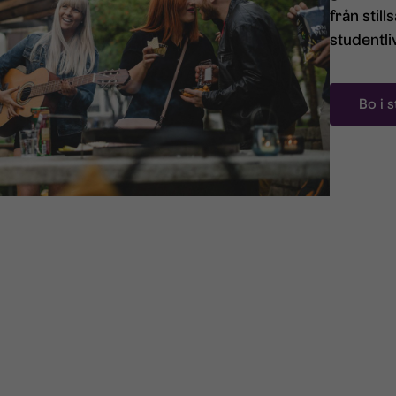
från still
studentliv
Bo i 