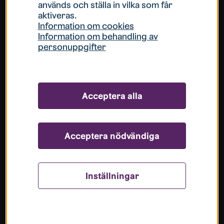
används och ställa in vilka som får
aktiveras.
Information om cookies
Information om behandling av
personuppgifter
Brandsäkerhet
Acceptera alla
Vi arbetar systematiskt med brandsäkerhet i
våra fastigheter. All brandskyddsutrustning
kontrolleras regelbundet enligt ett
Acceptera nödvändiga
kontrollprogram framtaget speciellt för oss av
Brandskyddsföreningen.
Inställningar