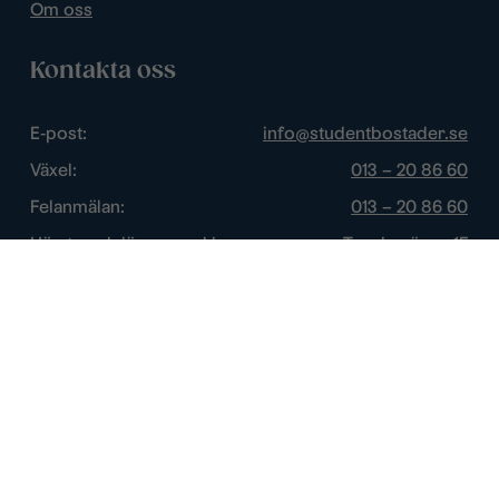
Om oss
Kontakta oss
E-post:
info@studentbostader.se
Växel:
013 – 20 86 60
Felanmälan:
013 – 20 86 60
Hämta och lämna nycklar:
Tornbyvägen 1F
Trygghetsjour:
013 – 14 84 44
Öppettider
Chatt:
Vardagar: 10 – 16
Växel:
Vardagar: 8 – 17
Felanmälan:
Vardagar: 8 – 17