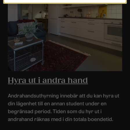
Hyra ut i andra hand
Andrahandsuthyrning innebär att du kan hyra ut
din lägenhet till en annan student under en
begränsad period. Tiden som du hyr ut i
andrahand räknas med i din totala boendetid.