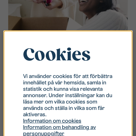
Cookies
Hemförsäkring
Vi använder cookies för att förbättra
Viktigt! En hemförsäkring måste du ha. Du
innehållet på vår hemsida, samla in
som bor hos Studentbostäder kan teckna
statistik och kunna visa relevanta
annonser. Under inställningar kan du
en förmånlig försäkring hos
läsa mer om vilka cookies som
Länsförsäkringar Östgöta.
används och ställa in vilka som får
aktiveras.
Information om cookies
Information om behandling av
personuppgifter