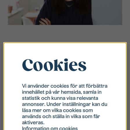
När du flyttar in är det viktigt att göra en
flyttanmälan till Skatteverket
​ för att post från
Cookies
myndigheter ska komma till din nya adress. Att
göra en flyttanmälan är gratis.
Fastighetsbeteckning och adress som behövs
för din flyttanmälan hittar du i ditt hyresavtal.
Vi använder cookies för att förbättra
innehållet på vår hemsida, samla in
Du måste själv göra en anmälan om ändrad
statistik och kunna visa relevanta
annonser. Under inställningar kan du
adress till exempelvis försäkringsbolag, banker,
läsa mer om vilka cookies som
föreningar och vänner.
används och ställa in vilka som får
aktiveras.
Åker du på en utbytestermin eller “hem hem”
Information om cookies