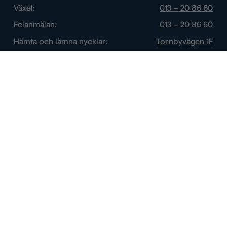
Växel:
013 – 20 86 60
Felanmälan:
013 – 20 86 60
Hämta och lämna nycklar:
Tornbyvägen 1F
Trygghetsjour:
013 – 14 84 44
Öppettider
Chatt:
Vardagar: 10 – 16
Växel:
Vardagar: 8 – 17
Felanmälan:
Vardagar: 8 – 17
Öppettider nycklar:
Se vår kontaktsida
Trygghetsjour:
Efter övriga öppettider
Om webbplatsen