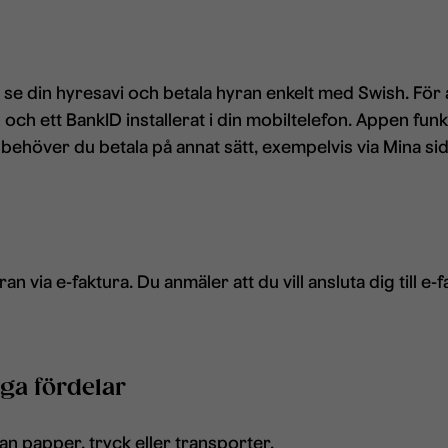
e din hyresavi och betala hyran enkelt med Swish. För 
h ett BankID installerat i din mobiltelefon. Appen funka
n behöver du betala på annat sätt, exempelvis via Mina sid
an via e-faktura. Du anmäler att du vill ansluta dig till e
ga fördelar
utan papper, tryck eller transporter.