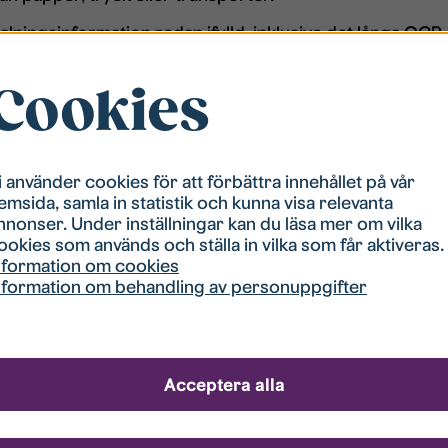
etalningsinformation redan ifylld, inklusive det långa OC
a oss via e-fakturan. Du klickar dig enkelt vidare till vår 
Cookies
hyresavtalet hos oss för att kunna använda tjänsten e-fa
i använder cookies för att förbättra innehållet på vår
emsida, samla in statistik och kunna visa relevanta
lutna till E-faktura är:
nnonser. Under inställningar kan du läsa mer om vilka
ookies som används och ställa in vilka som får aktiveras.
nformation om cookies
nformation om behandling av personuppgifter
Acceptera alla
k