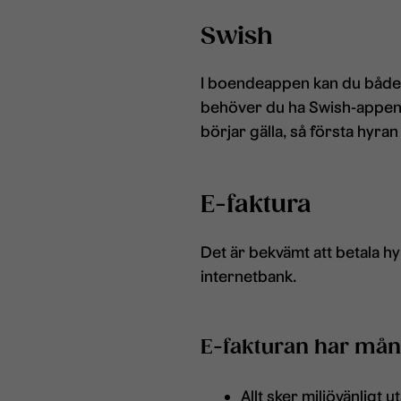
Swish
I boendeappen kan du både s
behöver du ha Swish-appen oc
börjar gälla, så första hyra
E-faktura
Det är bekvämt att betala hyr
internetbank.
E-fakturan har mån
Allt sker miljövänligt 