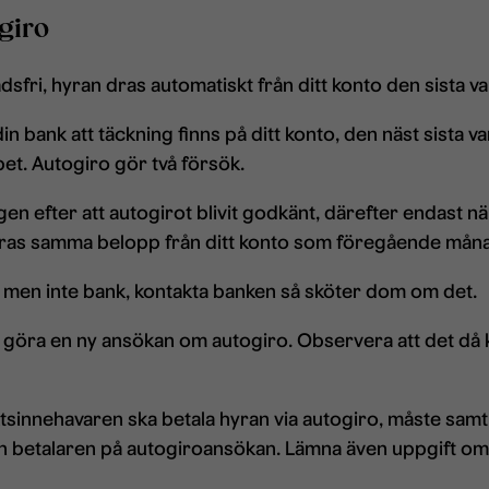
giro
dsfri, hyran dras automatiskt från ditt konto den sista 
n bank att täckning finns på ditt konto, den näst sista 
et. Autogiro gör två försök.
en efter att autogirot blivit godkänt, därefter endast n
dras samma belopp från ditt konto som föregående mån
en inte bank, kontakta banken så sköter dom om det.
öra en ny ansökan om autogiro. Observera att det då kan
sinnehavaren ska betala hyran via autogiro, måste samt
ån betalaren på autogiroansökan. Lämna även uppgift om