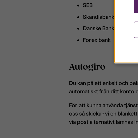
SEB
Skandiabanken
Danske Bank
Forex bank
Autogiro
Du kan på ett enkelt och bek
automatiskt från ditt konto
F​ör att kunna använda tjän
oss så skickar vi en blanket
via post alternativt lämnas i