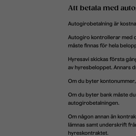
Att betala med auto
Autogirobetalning är kostna
Autogiro kontrollerar med di
måste finnas för hela belopp
Hyresavi skickas första gång
av hyresbeloppet. Annars 
Om du byter kontonummer, m
Om du byter bank måste du g
autogirobetalningen.
Om någon annan än kontrakt
lämnas samt underskrift fr
hyreskontraktet.