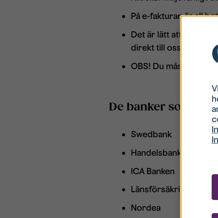
På e-fakturan är all b
Det är lätt att kontakt
direkt till oss.
OBS! Du måste stå för 
V
h
De banker som är ans
a
c
I
Swedbank
I
Handelsbanken
ICA Banken
Länsförsäkringar Ban
Nordea