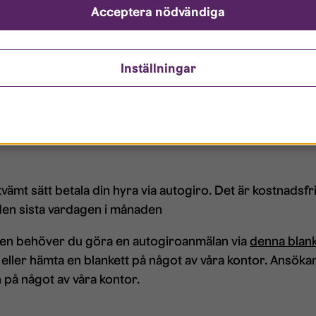
Acceptera nödvändiga
Inställningar
vämt sätt betala din hyra via autogiro. Det är kostnadsfr
 den sista vardagen i månaden
sten behöver du göra en autogiroanmälan via
denna blank
t eller hämta en blankett på något av våra kontor. Ansöka
n på något av våra kontor.​