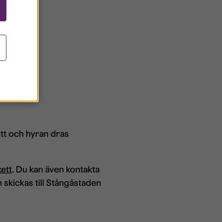
itt och hyran dras
ett
.​ Du kan även konta​​​​kta ​​
n skickas till Stångåstaden