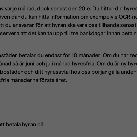
v varje månad, dock senast den 20:e. Du hittar din hyres
är även där du kan hitta information om exempelvis OCR-
 att du ansvarar för att hyran ska vara oss tillhanda senas
rvera att det kan ta upp till tre bankdagar innan betal
äder betalar du endast för 10 månader. Om du har teck
ånad så är juni och juli månad hyresfria. Om du är ny hyr
bostäder och ditt hyresavtal hos oss börjar gälla under 
sfria månaderna första året.
att betala hyran på.