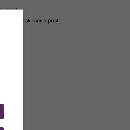
R-numret.
hemsida eller skickar e-post
ktura.