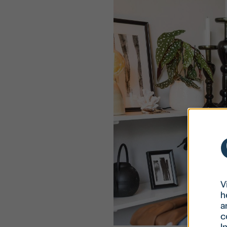
V
h
a
c
I