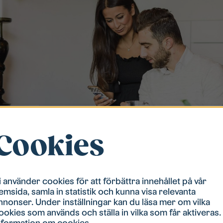
Cookies
i använder cookies för att förbättra innehållet på vår
emsida, samla in statistik och kunna visa relevanta
nnonser. Under inställningar kan du läsa mer om vilka
ookies som används och ställa in vilka som får aktiveras.
nformation om cookies