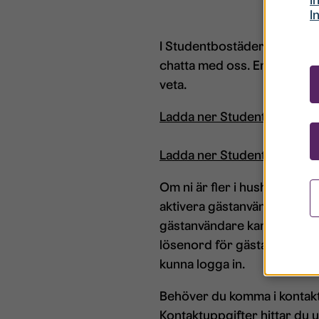
I
I Studentbostäders boende
chatta med oss. Enkelt och 
veta.
Ladda ner Studentbostäder
Ladda ner Studentbostäde
Om ni är fler i hushållet so
aktivera gästanvändare. Hyr
gästanvändare kan man göra
lösenord för gästanvändarna
kunna logga in.
Behöver du komma i kontakt 
Kontaktuppgifter hittar du 