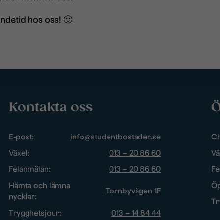
ndetid hos oss! 🙂
Kontakta oss
Ö
E-post:
info@studentbostader.se
Ch
Växel:
013 – 20 86 60
Vä
Felanmälan:
013 – 20 86 60
Fe
Hämta och lämna
Öp
Tornbyvägen 1F
nycklar:
Tr
Trygghetsjour:
013 – 14 84 44