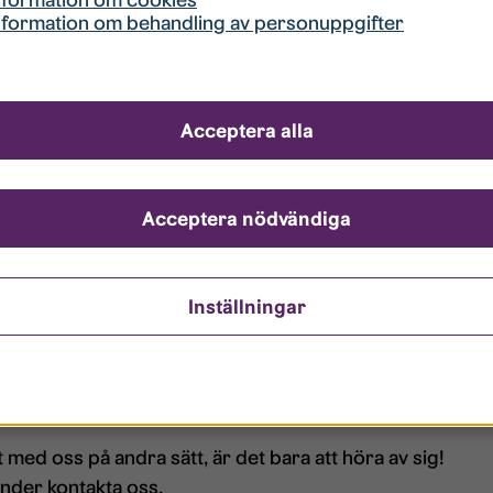
nformation om behandling av personuppgifter
app kan du enkelt göra felanmälan, boka tvättstuga, 
smidigt. Här får du även information från oss på Studen
Acceptera alla
s boendeapp – Google Play
Acceptera nödvändiga
rs boendeapp – App Store
m vill använda funktioner på Mina Sidor eller boendeappe
Inställningar
esgästen väljer själv vem eller vilka som får inloggning
 felanmälningar, bokningar och läsa nyheter. Hyresgäst
 samt inaktivera funktionen helt och hållet, då kommer
med oss på andra sätt, är det bara att höra av sig!
under kontakta oss
.