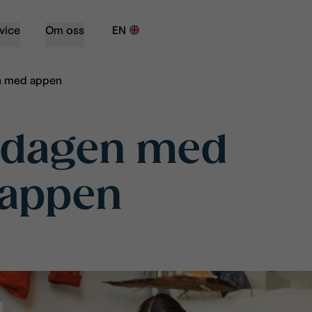
vice
Om oss
EN
n med appen
ardagen med
appen