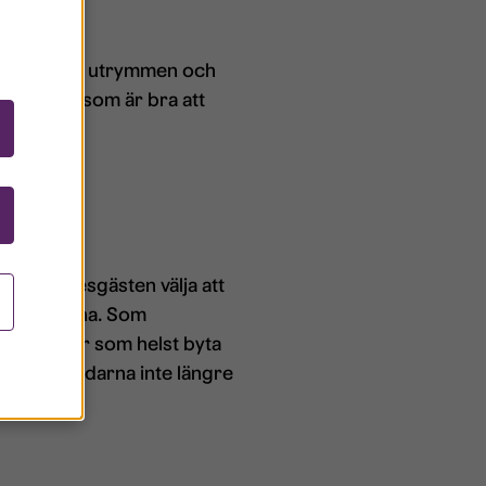
gemensamma utrymmen och
tbostäder som är bra att
n kan hyresgästen välja att
suppgifterna. Som
en kan när som helst byta
 gästanvändarna inte längre