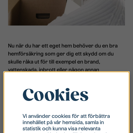
Nu när du har ett eget hem behöver du en bra
hemförsäkring som ger dig ett skydd om du
skulle råka ut för till exempel en brand,
vattenskada, inbrott eller någon annan
oförutsedd händelse. Du som bor hos
Studentbostäder kan
teckna en förmånlig
Cookies
försäkring hos Länsförsäkringar Östgöta
.
Om du drabbas av brand i din bostad eller i
fastigheten är det din egen hemförsäkring som
Vi använder cookies för att förbättra
innehållet på vår hemsida, samla in
täcker skador på möbler och andra personliga
statistik och kunna visa relevanta
ägodelar. Hemförsäkringen har även en