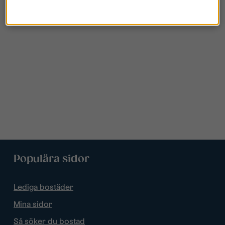
Populära sidor
Lediga bostäder
Mina sidor
Så söker du bostad