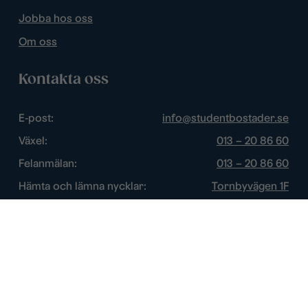
Jobba hos oss
Om oss
Kontakta oss
E-post:
info@studentbostader.se
Växel:
013 – 20 86 60
Felanmälan:
013 – 20 86 60
Hämta och lämna nycklar:
Tornbyvägen 1F
Trygghetsjour:
013 – 14 84 44
Öppettider
Chatt:
Vardagar: 10 – 16
Växel:
Vardagar: 8 – 17