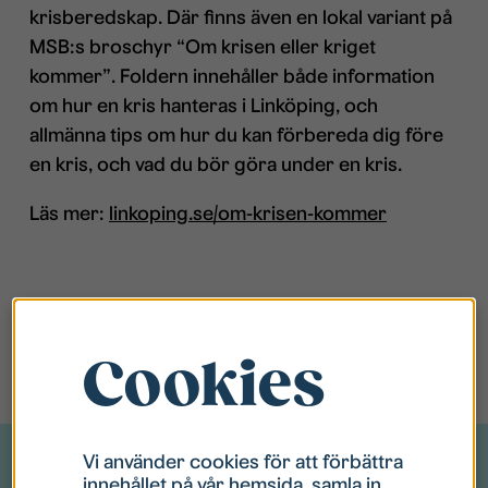
krisberedskap. Där finns även en lokal variant på
MSB:s broschyr “Om krisen eller kriget
kommer”. Foldern innehåller både information
om hur en kris hanteras i Linköping, och
allmänna tips om hur du kan förbereda dig före
en kris, och vad du bör göra under en kris.
Läs mer:
linkoping.se/om-krisen-kommer
Cookies
Vi använder cookies för att förbättra
innehållet på vår hemsida, samla in