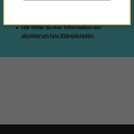
Hos MSB kan du läsa mer:
msb.se/bra-att-
veta-om-skyddsrum
Här hittar du mer information om
skyddsrum hos Stångåstaden
.