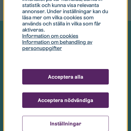
Bra att veta
statistik och kunna visa relevanta
annonser. Under inställningar kan du
läsa mer om vilka cookies som
används och ställa in vilka som får
aktiveras.
Information om cookies
Alla skyddsrum är öppna för alla och du
Information om behandling av
använder det skyddsrum som du är
personuppgifter
närmast.
Skyddsrummen finns i olika typer av
byggnader, såsom bostadshus och
Acceptera alla
industrifastigheter, och är utmärkta med
en särskild skylt.
Acceptera nödvändiga
Sverige är ett av världens skyddsrums-
tätaste länder.
Ditt närmaste skyddsrum hittar du på
Inställningar
webben:
msb.se/skyddsrumskarta