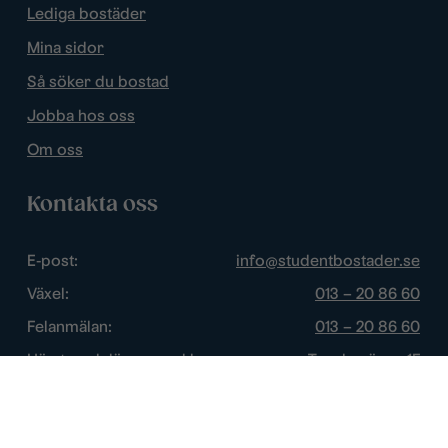
Lediga bostäder
Mina sidor
Så söker du bostad
Jobba hos oss
Om oss
Kontakta oss
E-post:
info@studentbostader.se
Växel:
013 – 20 86 60
Felanmälan:
013 – 20 86 60
Hämta och lämna nycklar:
Tornbyvägen 1F
Trygghetsjour:
013 – 14 84 44
Öppettider