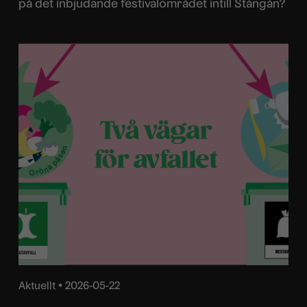
på det inbjudande festivalområdet intill Stångån?
Aktuellt •
2026-05-22