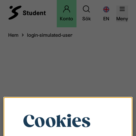
Konto
Sök
EN
Meny
Hem
login-simulated-user
Cookies