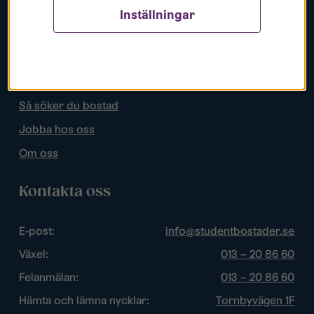
Inställningar
Populära sidor
Lediga bostäder
Mina sidor
Så söker du bostad
Jobba hos oss
Om oss
Kontakta oss
E-post:
info@studentbostader.se
Växel:
013 – 20 86 60
Felanmälan:
013 – 20 86 60
Hämta och lämna nycklar:
Tornbyvägen 1F