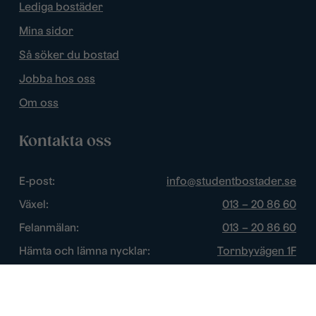
Lediga bostäder
Mina sidor
Så söker du bostad
Jobba hos oss
Om oss
Kontakta oss
E-post:
info@studentbostader.se
Växel:
013 – 20 86 60
Felanmälan:
013 – 20 86 60
Hämta och lämna nycklar:
Tornbyvägen 1F
Trygghetsjour:
013 – 14 84 44
Öppettider