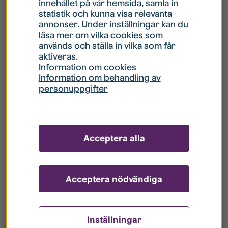
innehållet på vår hemsida, samla in
statistik och kunna visa relevanta
Hur gör jag om mitt konto är låst?
annonser. Under inställningar kan du
läsa mer om vilka cookies som
används och ställa in vilka som får
Hur gör jag när jag glömt mitt lösenord?
aktiveras.
Information om cookies
Information om behandling av
Vad innebär Gästkonto/Gästanvändare?
personuppgifter
Hur gör jag för att bli borttagen ur era
register?
Acceptera alla
Acceptera nödvändiga
Inställningar