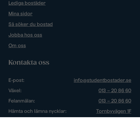
Lediga bostäder
Mina sidor
Så söker du bostad
Jobba hos oss
Om oss
Kontakta oss
E-post:
info@studentbostader.se
Växel:
013 – 20 86 60
Felanmälan:
013 – 20 86 60
Hämta och lämna nycklar:
Tornbyvägen 1F
Trygghetsjour:
013 – 14 84 44
Öppettider