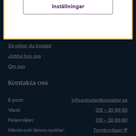
Inställningar
Populära sidor
Lediga bostäder
Mina sidor
Så söker du bostad
Jobba hos oss
Om oss
Kontakta oss
E-post:
info@studentbostader.se
Växel:
013 – 20 86 60
Felanmälan:
013 – 20 86 60
Hämta och lämna nycklar:
Tornbyvägen 1F