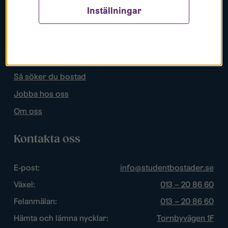
Inställningar
Populära sidor
Lediga bostäder
Mina sidor
Så söker du bostad
Jobba hos oss
Om oss
Kontakta oss
E-post:
info@studentbostader.se
Växel:
013 – 20 86 60
Felanmälan:
013 – 20 86 60
Hämta och lämna nycklar:
Tornbyvägen 1F