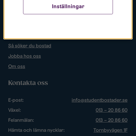
Inställningar
Populära sidor
Lediga bostäder
Mina sidor
Så söker du bostad
Jobba hos oss
Om oss
Kontakta oss
E-post:
info@studentbostader.se
Växel:
013 – 20 86 60
Felanmälan:
013 – 20 86 60
Hämta och lämna nycklar:
Tornbyvägen 1F