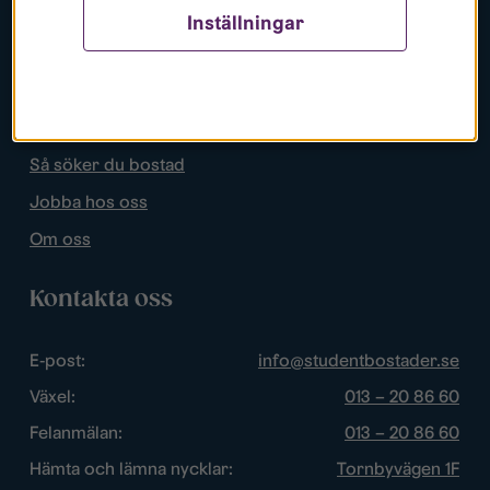
Inställningar
Populära sidor
Lediga bostäder
Mina sidor
Så söker du bostad
Jobba hos oss
Om oss
Kontakta oss
E-post:
info@studentbostader.se
Växel:
013 – 20 86 60
Felanmälan:
013 – 20 86 60
Hämta och lämna nycklar:
Tornbyvägen 1F