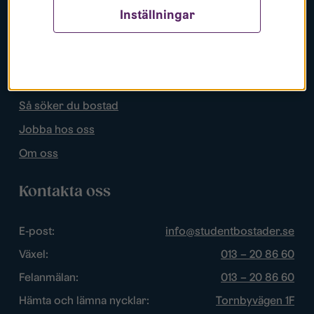
Inställningar
Populära sidor
Lediga bostäder
Mina sidor
Så söker du bostad
Jobba hos oss
Om oss
Kontakta oss
E-post:
info@studentbostader.se
Växel:
013 – 20 86 60
Felanmälan:
013 – 20 86 60
Hämta och lämna nycklar:
Tornbyvägen 1F