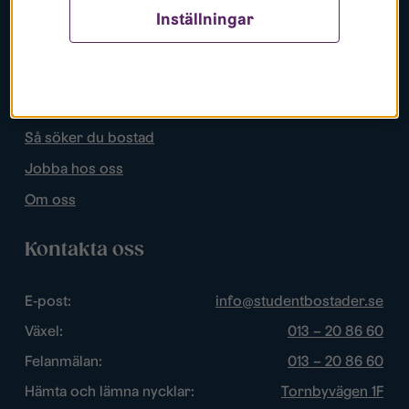
Inställningar
Populära sidor
Lediga bostäder
Mina sidor
Så söker du bostad
Jobba hos oss
Om oss
Kontakta oss
E-post:
info@studentbostader.se
Växel:
013 – 20 86 60
Felanmälan:
013 – 20 86 60
Hämta och lämna nycklar:
Tornbyvägen 1F