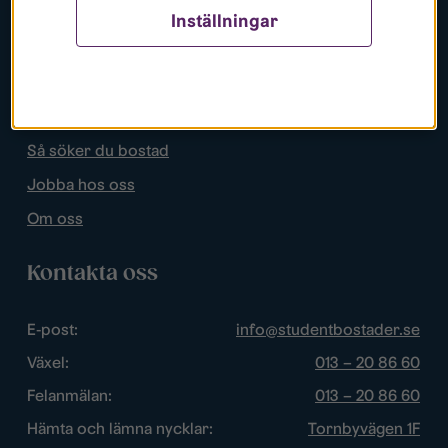
Inställningar
Populära sidor
Lediga bostäder
Mina sidor
Så söker du bostad
Jobba hos oss
Om oss
Kontakta oss
E-post:
info@studentbostader.se
Växel:
013 – 20 86 60
Felanmälan:
013 – 20 86 60
Hämta och lämna nycklar:
Tornbyvägen 1F