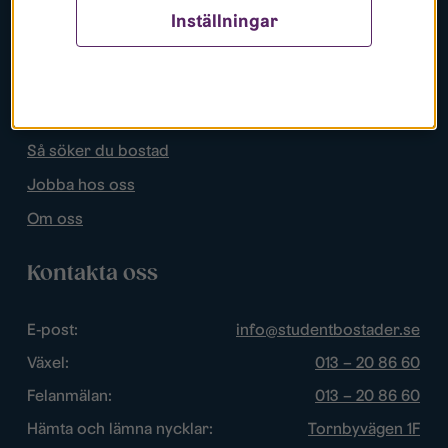
Inställningar
Populära sidor
Lediga bostäder
Mina sidor
Så söker du bostad
Jobba hos oss
Om oss
Kontakta oss
E-post:
info@studentbostader.se
Växel:
013 – 20 86 60
Felanmälan:
013 – 20 86 60
Hämta och lämna nycklar:
Tornbyvägen 1F