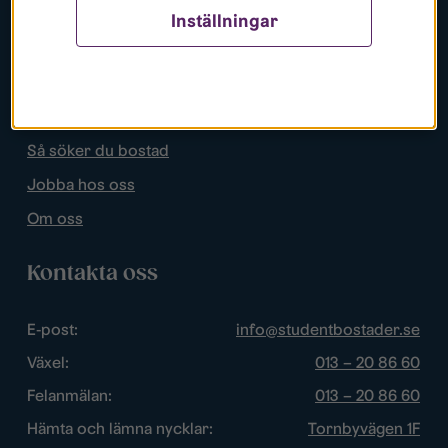
Inställningar
Populära sidor
Lediga bostäder
Mina sidor
Så söker du bostad
Jobba hos oss
Om oss
Kontakta oss
E-post:
info@studentbostader.se
Växel:
013 – 20 86 60
Felanmälan:
013 – 20 86 60
Hämta och lämna nycklar:
Tornbyvägen 1F