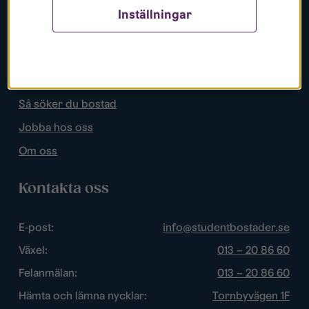
Inställningar
Populära sidor
Lediga bostäder
Mina sidor
Så söker du bostad
Jobba hos oss
Om oss
Kontakta oss
E-post:
info@studentbostader.se
Växel:
013 – 20 86 60
Felanmälan:
013 – 20 86 60
Hämta och lämna nycklar:
Tornbyvägen 1F