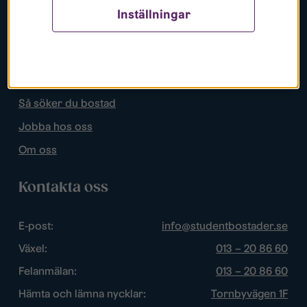
Inställningar
Populära sidor
Lediga bostäder
Mina sidor
Så söker du bostad
Jobba hos oss
Om oss
Kontakta oss
E-post:
info@studentbostader.se
Växel:
013 – 20 86 60
Felanmälan:
013 – 20 86 60
Hämta och lämna nycklar:
Tornbyvägen 1F