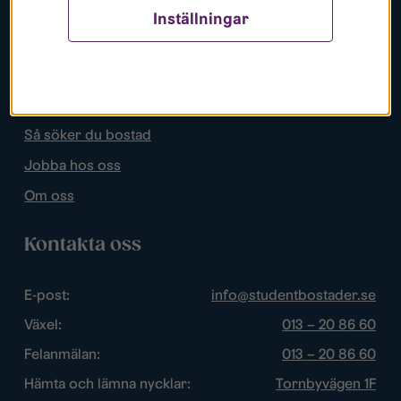
Inställningar
Populära sidor
Lediga bostäder
Mina sidor
Så söker du bostad
Jobba hos oss
Om oss
Kontakta oss
E-post:
info@studentbostader.se
Växel:
013 – 20 86 60
Felanmälan:
013 – 20 86 60
Hämta och lämna nycklar:
Tornbyvägen 1F